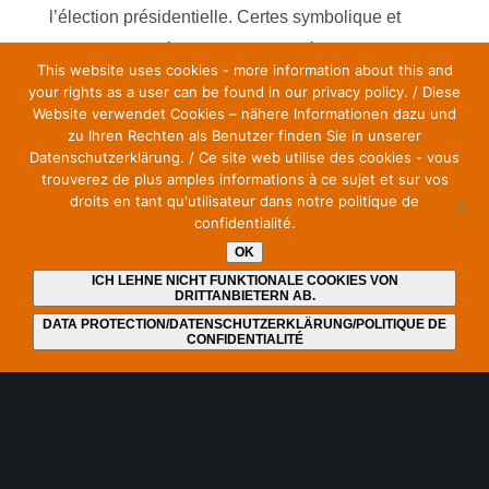
l’élection présidentielle. Certes symbolique et
sans nulle portée pratique, cette réaction devrait
This website uses cookies - more information about this and
pourtant prendre valeur d’avertissement aux yeux
your rights as a user can be found in our privacy policy. / Diese
Website verwendet Cookies – nähere Informationen dazu und
des pouvoirs publics : débordés par une crise
zu Ihren Rechten als Benutzer finden Sie in unserer
sanitaire qui, en dépit d’une lutte acharnée, résiste
Datenschutzerklärung. / Ce site web utilise des cookies - vous
trouverez de plus amples informations à ce sujet et sur vos
aux traitements successifs, ils rivalisent de
droits en tant qu'utilisateur dans notre politique de
mesures coercitives dont certaines paraissent
confidentialité.
vaines, d’autres mal coordonnées ou
OK
inapplicables.
ICH LEHNE NICHT FUNKTIONALE COOKIES VON
DRITTANBIETERN AB.
DATA PROTECTION/DATENSCHUTZERKLÄRUNG/POLITIQUE DE
CONFIDENTIALITÉ
Au regard d’une réalité aussi prosaïquement
matérielle que la technologie, une seule chose est
sûre : si la Constitution parvient à assurer à nos
élites politiques la propagation, contre vents et
marées, de leur voix au service du débat