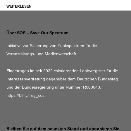
WEITERLESEN
Über SOS – Save Our Spectrum
Initiative zur Sicherung von Funkspektrum für die
Veranstaltungs- und Medienwirtschaft.
Eingetragen im seit 2022 existierenden Lobbyregister für die
Interessenvertretung gegenüber dem Deutschen Bundestag
und der Bundesregierung unter Nummer R000040.
https://bit.ly/lreg_sos
Bleiben Sie auf dem neuesten Stand und abonnieren Sie