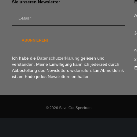
Sie unseren Newsletter
E
A
J
9
Ich habe die
Datenschutzerklärung
gelesen und
2
verstanden. Meine Einwilligung kann ich jederzeit durch
E
Abbestellung des Newsletters widerrufen. Ein Abmeldelink
ist am Ende jedes Newsletters enthalten.
© 2026
Save Our Spectrum
Home
Impressum
Datenschutzerklärung