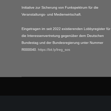
Initiative zur Sicherung von Funkspektrum für die
Veranstaltungs- und Medienwirtschaft.
Eingetragen im seit 2022 existierenden Lobbyregister für
die Interessenvertretung gegenüber dem Deutschen
Bundestag und der Bundesregierung unter Nummer
R000040.
https://bit.ly/lreg_sos