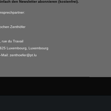
infach den Newsletter abonnieren (kostenfrei).
nsprechpartner:
ochen Zenthöfer
, rue du Travail
625 Luxembourg, Luxembourg
-Mail: zenthoefer@pt.lu