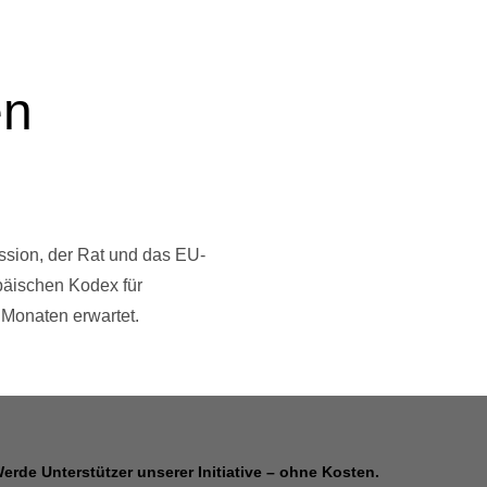
en
sion, der Rat und das EU-
opäischen Kodex für
 Monaten erwartet.
erde Unterstützer unserer Initiative – ohne Kosten.