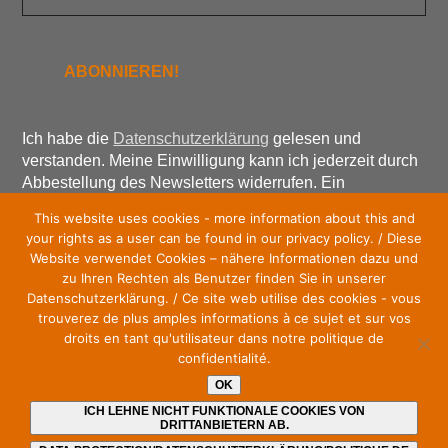
Ich habe die
Datenschutzerklärung
gelesen und
verstanden. Meine Einwilligung kann ich jederzeit durch
Abbestellung des Newsletters widerrufen. Ein
Abmeldelink ist am Ende jedes Newsletters enthalten.
This website uses cookies - more information about this and
your rights as a user can be found in our privacy policy. / Diese
Website verwendet Cookies – nähere Informationen dazu und
zu Ihren Rechten als Benutzer finden Sie in unserer
Datenschutzerklärung. / Ce site web utilise des cookies - vous
Werde Unterstützer unserer Initiative – ohne Kosten.
trouverez de plus amples informations à ce sujet et sur vos
Einfach den Newsletter abonnieren (kostenfrei).
droits en tant qu'utilisateur dans notre politique de
confidentialité.
Ansprechpartner:
OK
ICH LEHNE NICHT FUNKTIONALE COOKIES VON
DRITTANBIETERN AB.
Jochen Zenthöfer