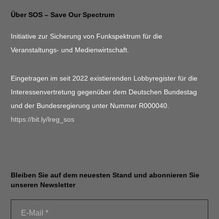
Über SOS – Save Our Spectrum
Initiative zur Sicherung von Funkspektrum für die
Veranstaltungs- und Medienwirtschaft.
Eingetragen im seit 2022 existierenden Lobbyregister für die
Interessenvertretung gegenüber dem Deutschen Bundestag
und der Bundesregierung unter Nummer R000040.
https://bit.ly/lreg_sos
Bleiben Sie auf dem neuesten Stand und abonnieren Sie
unseren Newsletter