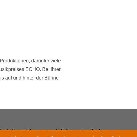
Produktionen, darunter viele
usikpreises ECHO. Bei ihrer
is auf und hinter der Bühne
erde Unterstützer unserer Initiative – ohne Kosten.
infach den Newsletter abonnieren (kostenfrei).