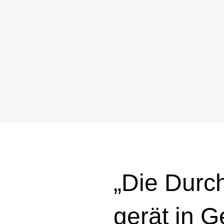
„Die Durc
gerät in G