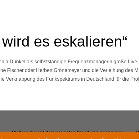
wird es eskalieren“
venja Dunkel als selbstständige Frequenzmanagerin große Live-
e Fischer oder Herbert Grönemeyer und die Verleihung des M
 die Verknappung des Funkspektrums in Deutschland für die Prof
Bleiben Sie auf dem neuesten Stand und abonnieren
W
Sie unseren Newsletter
E