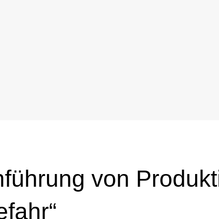
hführung von Produk
efahr“