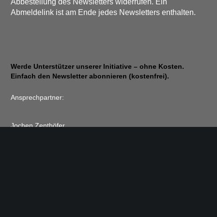
Abbestellung des Newsletters widerrufen. Ein
Abmeldelink ist am Ende jedes Newsletters enthalten.
Werde Unterstützer unserer Initiative – ohne Kosten.
Einfach den Newsletter abonnieren (kostenfrei).
Ansprechpartner:
Jochen Zenthöfer
9, rue du Travail
2625 Luxembourg, Luxembourg
E-Mail: zenthoefer@pt.lu