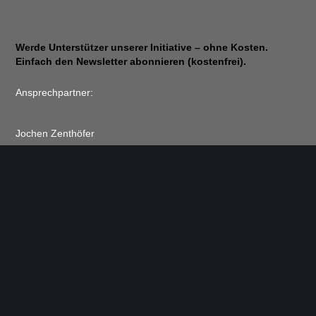
Werde Unterstützer unserer Initiative – ohne Kosten.
Einfach den Newsletter abonnieren (kostenfrei).
Ansprechpartner:
Jochen Zenthöfer
9, rue du Travail
2625 Luxembourg, Luxembourg
E-Mail: zenthoefer@pt.lu
© 2026
Save Our Spectrum