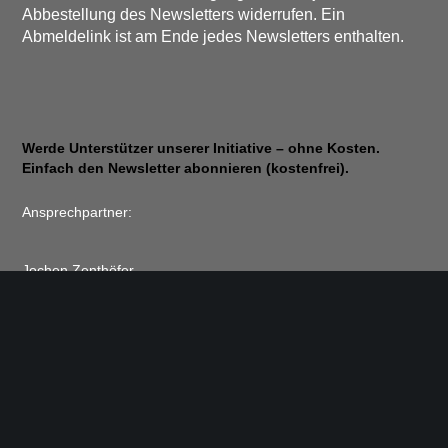
Abbestellung des Newsletters widerrufen. Ein
Abmeldelink ist am Ende jedes Newsletters enthalten.
Werde Unterstützer unserer Initiative – ohne Kosten.
Einfach den Newsletter abonnieren (kostenfrei).
Ansprechpartner:
Jochen Zenthöfer
9, rue du Travail
2625 Luxembourg, Luxembourg
E-Mail: zenthoefer@pt.lu