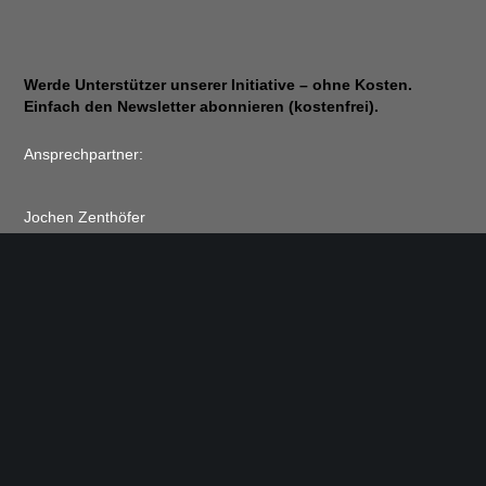
Werde Unterstützer unserer Initiative – ohne Kosten.
Einfach den Newsletter abonnieren (kostenfrei).
Ansprechpartner:
Jochen Zenthöfer
9, rue du Travail
2625 Luxembourg, Luxembourg
E-Mail: zenthoefer@pt.lu
© 2026
Save Our Spectrum