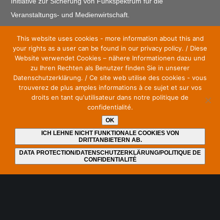
Initiative zur Sicherung von Funkspektrum für die
Veranstaltungs- und Medienwirtschaft.
This website uses cookies - more information about this and
Eingetragen im seit 2022 existierenden Lobbyregister für die
your rights as a user can be found in our privacy policy. / Diese
Interessenvertretung gegenüber dem Deutschen Bundestag
Website verwendet Cookies – nähere Informationen dazu und
zu Ihren Rechten als Benutzer finden Sie in unserer
und der Bundesregierung unter Nummer R000040.
Datenschutzerklärung. / Ce site web utilise des cookies - vous
https://bit.ly/lreg_sos
trouverez de plus amples informations à ce sujet et sur vos
droits en tant qu'utilisateur dans notre politique de
confidentialité.
OK
ICH LEHNE NICHT FUNKTIONALE COOKIES VON
DRITTANBIETERN AB.
Bleiben Sie auf dem neuesten Stand und abonnieren Sie
unseren Newsletter
DATA PROTECTION/DATENSCHUTZERKLÄRUNG/POLITIQUE DE
CONFIDENTIALITÉ