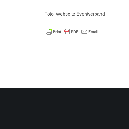
Foto: Webseite Eventverband
#AlarmstufeRot – SOS unterstützt Großdemonstration am 9. 9. 2020 in Berlin