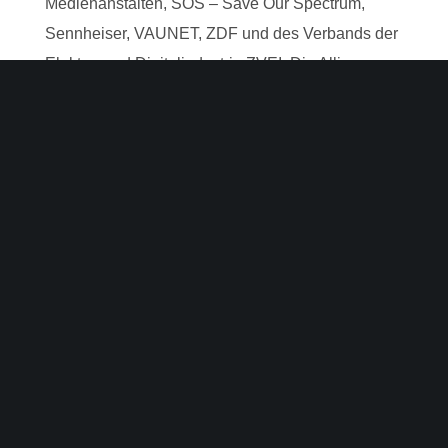
Medienanstalten, SOS – Save Our Spectrum,
Sennheiser, VAUNET, ZDF und des Verbands der
Elektro- und Digitalindustrie ZVEI. Die Allianz
setzt sich für die Sicherung des Spektrums im
Bereich 470 bis 694 MHz auch nach 2030 ein, um
die Zukunft der terrestrischen
Rundfunkverbreitung sowie die Aufrechterhaltung
von Kulturveranstaltungen für die Menschen in
Deutschland zu ermöglichen.
SHARE