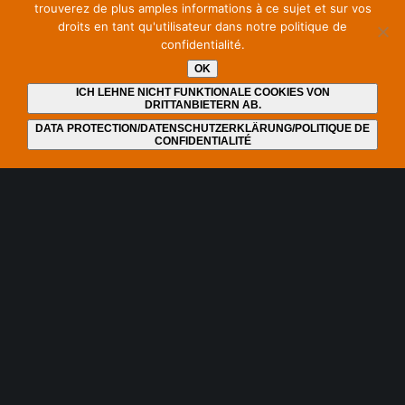
trouverez de plus amples informations à ce sujet et sur vos
Eingetragen im seit 2022 existierenden Lobbyregister für die
droits en tant qu'utilisateur dans notre politique de
Interessenvertretung gegenüber dem Deutschen Bundestag
confidentialité.
und der Bundesregierung unter Nummer R000040.
OK
https://bit.ly/lreg_sos
ICH LEHNE NICHT FUNKTIONALE COOKIES VON
DRITTANBIETERN AB.
DATA PROTECTION/DATENSCHUTZERKLÄRUNG/POLITIQUE DE
CONFIDENTIALITÉ
Bleiben Sie auf dem neuesten Stand und abonnieren Sie
unseren Newsletter
Ich habe die
Datenschutzerklärung
gelesen und