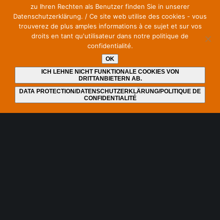
zu Ihren Rechten als Benutzer finden Sie in unserer
Veranstaltungs- und Medienwirtschaft.
Datenschutzerklärung. / Ce site web utilise des cookies - vous
trouverez de plus amples informations à ce sujet et sur vos
droits en tant qu'utilisateur dans notre politique de
Eingetragen im seit 2022 existierenden Lobbyregister für die
confidentialité.
Interessenvertretung gegenüber dem Deutschen Bundestag
OK
und der Bundesregierung unter Nummer R000040.
ICH LEHNE NICHT FUNKTIONALE COOKIES VON
DRITTANBIETERN AB.
https://bit.ly/lreg_sos
DATA PROTECTION/DATENSCHUTZERKLÄRUNG/POLITIQUE DE
CONFIDENTIALITÉ
Bleiben Sie auf dem neuesten Stand und abonnieren Sie
unseren Newsletter