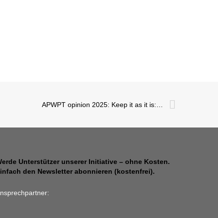
APWPT opinion 2025: Keep it as it is: PMSE must have daily access to high-quality radio spectrum in 470-694 MHz
erde Unterstützer unserer Initiative – ohne Kosten.
infach den Newsletter abonnieren (kostenfrei).
nsprechpartner: