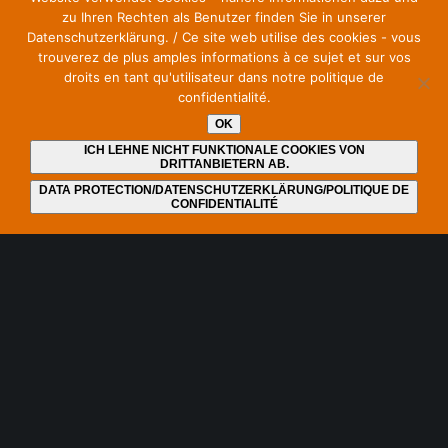
zu Ihren Rechten als Benutzer finden Sie in unserer
Datenschutzerklärung. / Ce site web utilise des cookies - vous
trouverez de plus amples informations à ce sujet et sur vos
droits en tant qu'utilisateur dans notre politique de
confidentialité.
Werde Unterstützer unserer Initiative – ohne Kosten.
Einfach den Newsletter abonnieren (kostenfrei).
OK
ICH LEHNE NICHT FUNKTIONALE COOKIES VON
DRITTANBIETERN AB.
Ansprechpartner:
DATA PROTECTION/DATENSCHUTZERKLÄRUNG/POLITIQUE DE
CONFIDENTIALITÉ
Jochen Zenthöfer
9, rue du Travail
2625 Luxembourg, Luxembourg
E-Mail: zenthoefer@pt.lu
© 2026
Save Our Spectrum