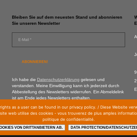
Bleiben Sie auf dem neuesten Stand und abonnieren
W
Sie unseren Newsletter
E
A
J
9
Ich habe die
Datenschutzerklärung
gelesen und
2
verstanden. Meine Einwilligung kann ich jederzeit durch
E
Abbestellung des Newsletters widerrufen. Ein Abmeldelink
ist am Ende jedes Newsletters enthalten.
rights as a user can be found in our privacy policy. / Diese Website 
ite web utilise des cookies - vous trouverez de plus amples information
politique de confidentialité.
OOKIES VON DRITTANBIETERN AB.
DATA PROTECTION/DATENSCHUTZER
© 2026
Save Our Spectrum