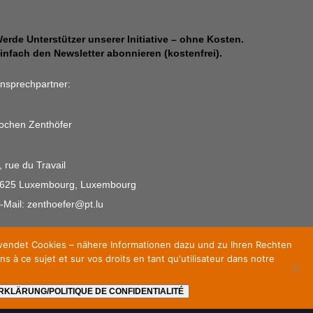
erde Unterstützer unserer Initiative – ohne Kosten.
infach den Newsletter abonnieren (kostenfrei).
nsprechpartner:
ochen Zenthöfer
, rue du Travail
625 Luxembourg, Luxembourg
-Mail: zenthoefer@pt.lu
verwendet Cookies – nähere Informationen dazu und zu Ihren Rechten
s à ce sujet et sur vos droits en tant qu'utilisateur dans notre
KLÄRUNG/POLITIQUE DE CONFIDENTIALITÉ