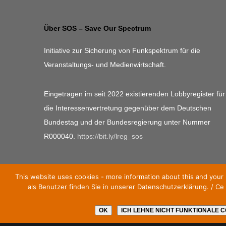
Über SOS – Save Our Spectrum
Initiative zur Sicherung von Funkspektrum für die
Veranstaltungs- und Medienwirtschaft.
Eingetragen im seit 2022 existierenden Lobbyregister für
die Interessenvertretung gegenüber dem Deutschen
Bundestag und der Bundesregierung unter Nummer
R000040.
https://bit.ly/lreg_sos
This website uses cookies - more information about this and your 
als Benutzer finden Sie in unserer Datenschutzerklärung. / Ce s
OK
ICH LEHNE NICHT FUNKTIONALE C