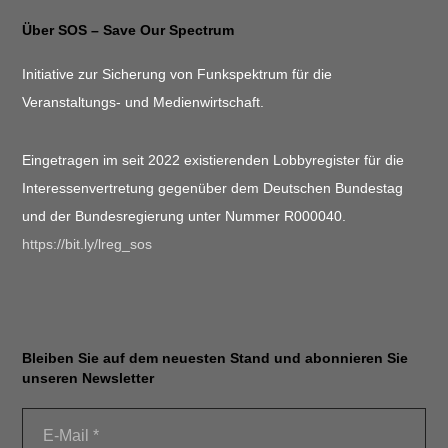
Über SOS – Save Our Spectrum
Initiative zur Sicherung von Funkspektrum für die
Veranstaltungs- und Medienwirtschaft.
Eingetragen im seit 2022 existierenden Lobbyregister für die
Interessenvertretung gegenüber dem Deutschen Bundestag
und der Bundesregierung unter Nummer R000040.
https://bit.ly/lreg_sos
Bleiben Sie auf dem neuesten Stand und abonnieren Sie
unseren Newsletter