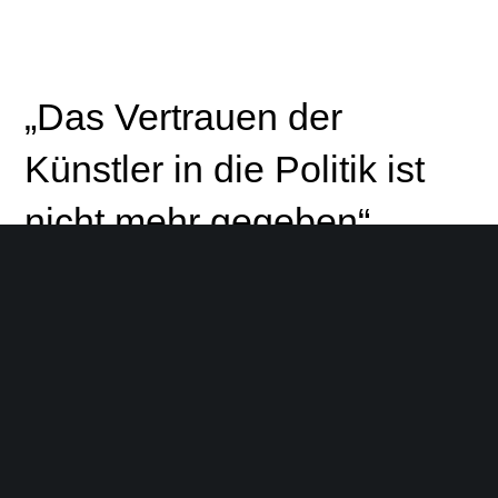
„Das Vertrauen der
Künstler in die Politik ist
nicht mehr gegeben“
Kai Wingenfelder von „Fury in the Slaughterhouse“ sieht
aufgrund der wiederholten Mobilfunk-
Frequenzversteigerungen die Veranstaltungswirtschaft in
Deutschland in Gefahr. Im Interview fordert er einen
Zusammenschluss der Bühnenkünstler zur Rettung
drahtloser Mikrofone und ruft Politik und
Bundesnetzagentur zum Umdenken auf.