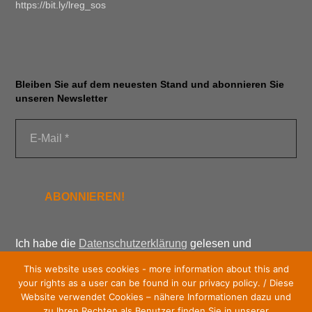
https://bit.ly/lreg_sos
Bleiben Sie auf dem neuesten Stand und abonnieren Sie
unseren Newsletter
Ich habe die
Datenschutzerklärung
gelesen und
verstanden. Meine Einwilligung kann ich jederzeit durch
This website uses cookies - more information about this and
Abbestellung des Newsletters widerrufen. Ein
your rights as a user can be found in our privacy policy. / Diese
Abmeldelink ist am Ende jedes Newsletters enthalten.
Website verwendet Cookies – nähere Informationen dazu und
zu Ihren Rechten als Benutzer finden Sie in unserer