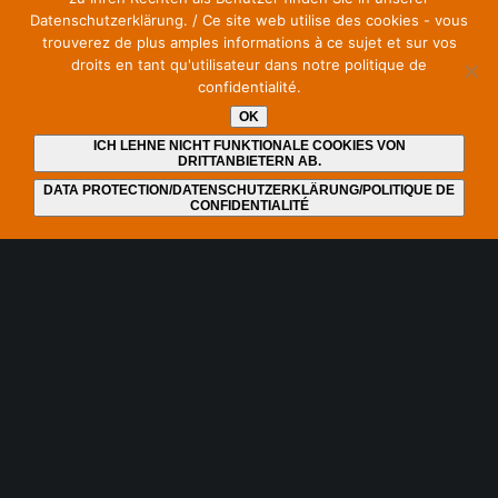
Datenschutzerklärung. / Ce site web utilise des cookies - vous
trouverez de plus amples informations à ce sujet et sur vos
droits en tant qu'utilisateur dans notre politique de
confidentialité.
Werde Unterstützer unserer Initiative – ohne Kosten.
Einfach den Newsletter abonnieren (kostenfrei).
OK
ICH LEHNE NICHT FUNKTIONALE COOKIES VON
Ansprechpartner:
DRITTANBIETERN AB.
DATA PROTECTION/DATENSCHUTZERKLÄRUNG/POLITIQUE DE
CONFIDENTIALITÉ
Jochen Zenthöfer
9, rue du Travail
2625 Luxembourg, Luxembourg
E-Mail: zenthoefer@pt.lu
© 2026
Save Our Spectrum