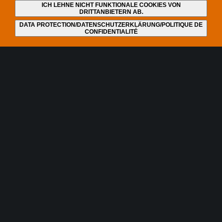
ICH LEHNE NICHT FUNKTIONALE COOKIES VON
DRITTANBIETERN AB.
DATA PROTECTION/DATENSCHUTZERKLÄRUNG/POLITIQUE DE
CONFIDENTIALITÉ
Und täglich grüßt das
Murmeltier
Ab 2. November entscheiden mehr als 3.000 Delegierte
auf der Weltfunkkonferenz 2015 (WRC-15) erneut über
die Nutzung von Funkfrequenzen. Genau wie bei den
vergangenen Treffen steht der unstillbare Hunger des
Mobilfunks nach immer mehr Frequenzen im Mittelpunkt
– und der Hunger der Politik nach weiteren
Auktionseinnahmen. Die USA fordern auf der WRC-15
die Digitale Dividende 3. Damit könnte auch der letzte
Rest UHF-TV-Spektrum an den Mobilfunk gehen. Ein
Kommentar von Helmut G. Bauer.