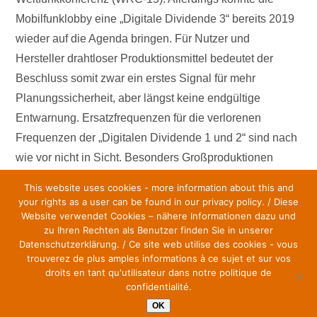
Mobilfunklobby eine „Digitale Dividende 3“ bereits 2019
wieder auf die Agenda bringen. Für Nutzer und
Hersteller drahtloser Produktionsmittel bedeutet der
Beschluss somit zwar ein erstes Signal für mehr
Planungssicherheit, aber längst keine endgültige
Entwarnung. Ersatzfrequenzen für die verlorenen
Frequenzen der „Digitalen Dividende 1 und 2“ sind nach
wie vor nicht in Sicht. Besonders Großproduktionen
sowie die Kultur- und Kreativwirtschaft insgesamt
This website uses cookies - more information about this and
bleiben gefährdet, die Politik muss am Ball bleiben.
your rights as a user can be found in our privacy policy. / Diese
Website verwendet Cookies – nähere Informationen dazu und
zu Ihren Rechten als Benutzer finden Sie in unserer
WEITERLESEN
Datenschutzerklärung. / Ce site web utilise des cookies - vous
trouverez de plus amples informations à ce sujet et sur vos
droits en tant qu'utilisateur dans notre politique de
confidentialité.
OK