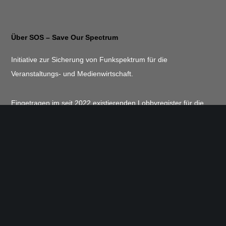
Über SOS – Save Our Spectrum
Initiative zur Sicherung von Funkspektrum für die
Veranstaltungs- und Medienwirtschaft.
Eingetragen im seit 2022 existierenden Lobbyregister für die
Interessenvertretung gegenüber dem Deutschen Bundestag
und der Bundesregierung unter Nummer R000040.
https://bit.ly/lreg_sos
Bleiben Sie auf dem neuesten Stand und abonnieren Sie
unseren Newsletter