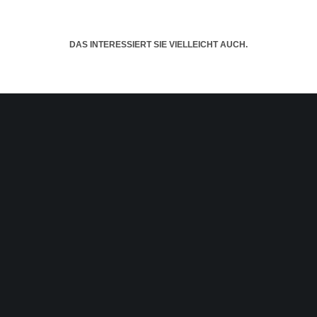
DAS INTERESSIERT SIE VIELLEICHT AUCH.
Über SOS – Save Our Spectrum