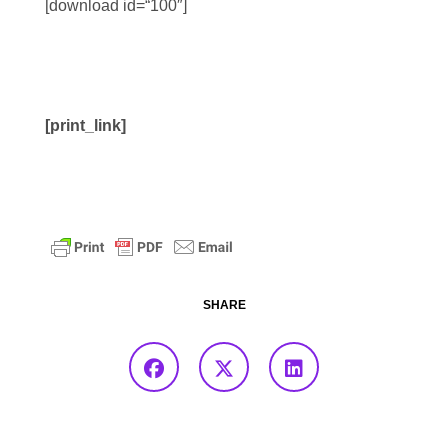
[download id=“100″]
[print_link]
SHARE