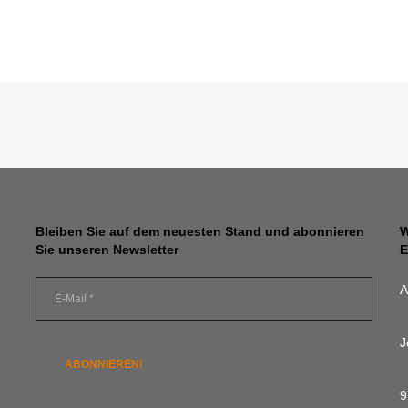
Bleiben Sie auf dem neuesten Stand und abonnieren
W
Sie unseren Newsletter
E
A
J
9