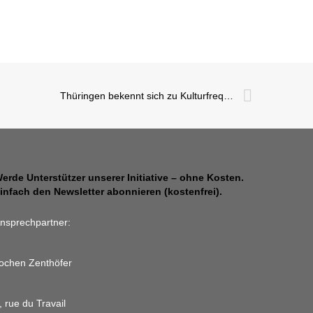
Thüringen bekennt sich zu Kulturfrequenzen
erde Unterstützer unserer Initiative – ohne Kosten.
infach den Newsletter abonnieren (kostenfrei).
nsprechpartner:
ochen Zenthöfer
, rue du Travail