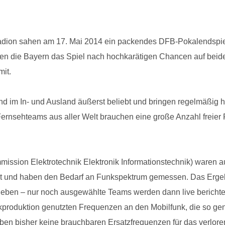
tadion sahen am 17. Mai 2014 ein packendes DFB-Pokalendspi
en die Bayern das Spiel nach hochkarätigen Chancen auf beiden
mit.
nd im In- und Ausland äußerst beliebt und bringen regelmäßig 
Fernsehteams aus aller Welt brauchen eine große Anzahl freier
ssion Elektrotechnik Elektronik Informationstechnik) waren a
 und haben den Bedarf an Funkspektrum gemessen. Das Ergebn
eben – nur noch ausgewählte Teams werden dann live berichten
kproduktion genutzten Frequenzen an den Mobilfunk, die so gen
n bisher keine brauchbaren Ersatzfrequenzen für das verlorene