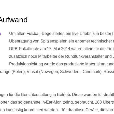
 Aufwand
Um allen Fußball-Begeisterten ein live Erlebnis in bester 
Übertragung von Spitzenspielen ein enormer technischer 
DFB-Pokalfinale am 17. Mai 2014 waren allein für die Firm
zusätzlich noch Mitarbeiter der Rundfunkveranstalter und
Produktionsleitung wurde das produzierte Material an run
, Orange (Polen), Viasat (Nowegen, Schweden, Dänemark), Ru
en für die Berichterstattung in Betrieb. Diese wurden für dra
porter, das so genannte In-Ear-Monitoring, gebraucht. 188 Über
n kurzfristig koordiniert werden – für drahtlose Geräte, die von