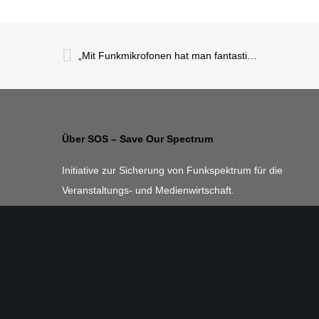
„Mit Funkmikrofonen hat man fantastische Möglichkeiten auf der Bühne“
Über SOS – Save Our Spectrum
Initiative zur Sicherung von Funkspektrum für die
Veranstaltungs- und Medienwirtschaft.
Eingetragen im seit 2022 existierenden Lobbyregister für
die Interessenvertretung gegenüber dem Deutschen
Bundestag und der Bundesregierung unter Nummer
R000040.
https://bit.ly/lreg_sos