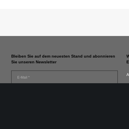
Bleiben Sie auf dem neuesten Stand und abonnieren
W
Sie unseren Newsletter
E
A
J
9
Ich habe die
Datenschutzerklärung
gelesen und
2
verstanden. Meine Einwilligung kann ich jederzeit durch
E
Abbestellung des Newsletters widerrufen. Ein Abmeldelink