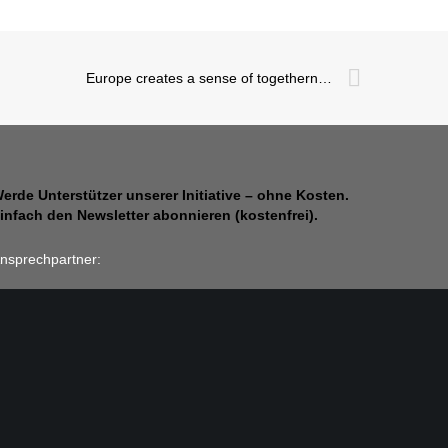
Europe creates a sense of togetherness for artists & creatives
erde Unterstützer unserer Initiative – ohne Kosten.
infach den Newsletter abonnieren (kostenfrei).
nsprechpartner:
ochen Zenthöfer
, rue du Travail
625 Luxembourg, Luxembourg
-Mail: zenthoefer@pt.lu