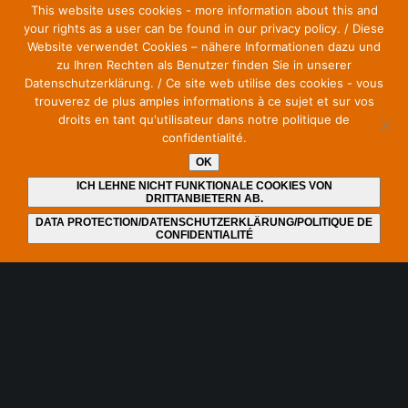
This website uses cookies - more information about this and
Europäischen Kodex für Elektronische Kommunikation“
your rights as a user can be found in our privacy policy. / Diese
erzielt. Der Abschluss der Verhandlungen wird in den
Website verwendet Cookies – nähere Informationen dazu und
nächsten Monaten erwartet.
zu Ihren Rechten als Benutzer finden Sie in unserer
Datenschutzerklärung. / Ce site web utilise des cookies - vous
trouverez de plus amples informations à ce sujet et sur vos
droits en tant qu'utilisateur dans notre politique de
WEITERLESEN
confidentialité.
OK
ICH LEHNE NICHT FUNKTIONALE COOKIES VON
DRITTANBIETERN AB.
Über SOS – Save Our Spectrum
DATA PROTECTION/DATENSCHUTZERKLÄRUNG/POLITIQUE DE
CONFIDENTIALITÉ
Initiative zur Sicherung von Funkspektrum für die
Veranstaltungs- und Medienwirtschaft.
Eingetragen im seit 2022 existierenden Lobbyregister für die
Interessenvertretung gegenüber dem Deutschen Bundestag
und der Bundesregierung unter Nummer R000040.
https://bit.ly/lreg_sos